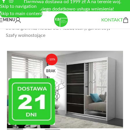
Darmowa dostawa od 1999 zł! A na terenie woj.
Skip to navigation
łódzkiego dodatkowo usługa wniesienia!
Skip to main content
KONTAKT
MENU
Strona główna
/
RODZAJE MEBLI
/
Szafy, garderoby
/
Szafy wolnostojące
-10%
BRAK
Zobacz duże zdjęcie