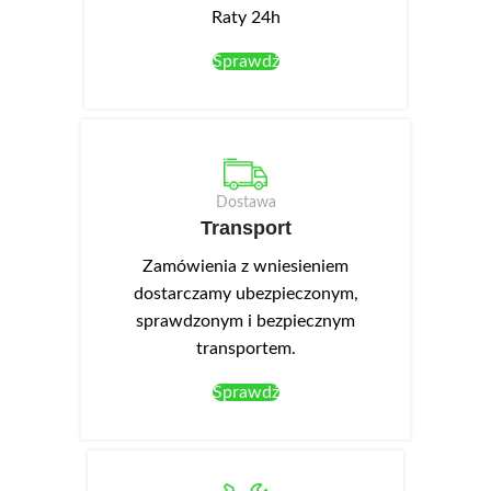
montowane w wieńcu górnym.
dokupić oświetlenie LED NEO-
Raty 24h
13 w kolorze białym zimnym,
montowane w wieńcu górnym.
Sprawdź
Dostawa
Transport
Zamówienia z wniesieniem
dostarczamy ubezpieczonym,
sprawdzonym i bezpiecznym
transportem.
Sprawdź