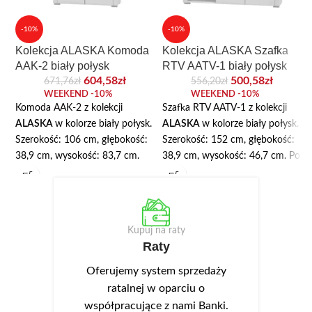
-10%
-10%
Kolekcja ALASKA Komoda
Kolekcja ALASKA Szafka
AAK-2 biały połysk
RTV AATV-1 biały połysk
604,58
zł
500,58
zł
671,76
zł
556,20
zł
WEEKEND -10%
WEEKEND -10%
Komoda AAK-2 z kolekcji
Szafka RTV AATV-1 z kolekcji
ALASKA
w kolorze biały połysk.
ALASKA
w kolorze biały połysk.
Szerokość: 106 cm, głębokość:
Szerokość: 152 cm, głębokość:
38,9 cm, wysokość: 83,7 cm.
38,9 cm, wysokość: 46,7 cm. Po
Komoda wyposażona w szufladę
lewej stronie otwarta półka na
i dwie szafki z półkami. Korpus
sprzęt audio-video, natomiast
wykonany jest z wysokiej jakości
po prawej stronie znajdują się
płyty laminowanej o grubości 16
dwie szafki. Korpus wykonany
Kupuj na raty
mm. We frontach wykonano
jest z wysokiej jakości płyty
Raty
podchwyty ułatwiające
laminowanej o grubości 16 mm.
otwieranie. Opcjonalnie można
We frontach wykonano
Oferujemy system sprzedaży
dokupić oświetlenie LED NEO-
podchwyty ułatwiające
ratalnej w oparciu o
13 w kolorze białym zimnym,
otwieranie. Opcjonalnie można
współpracujące z nami Banki.