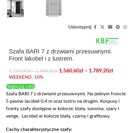
Udostępnij
Szafa BARI 7 z drzwiami przesuwnymi.
Front lakobel i z lustrem.
1.560,60
zł
–
1.789,20
zł
1.734,00
zł
–
1.988,00
zł
WEEKEND -10%
Negocjuj cenę
Szafa BARI 7 z drzwiami przesuwnymi. Na jednym froncie
5 pasów lacobel 0,4 m oraz lustro na drugim. Korpusy i
fronty szafy dostępne w kolorze: biały, sonoma, szary i
venge. Lacobel w kolorze biały, czarny i grafitowy.
Cechy charakterystyczne szafy: