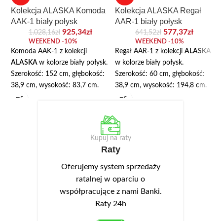
Kolekcja ALASKA Komoda
Kolekcja ALASKA Regał
AAK-1 biały połysk
AAR-1 biały połysk
925,34
zł
577,37
zł
1.028,16
zł
641,52
zł
WEEKEND -10%
WEEKEND -10%
Komoda AAK-1 z kolekcji
Regał AAR-1 z kolekcji
ALASKA
ALASKA
w kolorze biały połysk.
w kolorze biały połysk.
Szerokość: 152 cm, głębokość:
Szerokość: 60 cm, głębokość:
38,9 cm, wysokość: 83,7 cm.
38,9 cm, wysokość: 194,8 cm.
Komoda posiada trzy szuflady i
Wyposażona w szafkę oraz dwie
trzy szafki z półką. Korpus
otwarte półki. Korpus wykonany
wykonany jest z wysokiej jakości
jest z wysokiej jakości płyty
płyty laminowanej o grubości 16
laminowanej o grubości 16 mm.
Kupuj na raty
mm. We frontach wykonano
We frontach wykonano
Raty
podchwyty ułatwiające
podchwyty ułatwiające
otwieranie. Opcjonalnie można
otwieranie. Opcjonalnie można
Oferujemy system sprzedaży
dokupić oświetlenie LED NEO-
dokupić oświetlenie LED NEO-
ratalnej w oparciu o
13 w kolorze białym zimnym,
13 w kolorze białym zimnym,
współpracujące z nami Banki.
montowane w wieńcu górnym.
montowane w wieńcu górnym.
Raty 24h