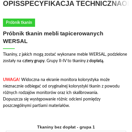
OPIS
SPECYFIKACJA TECHNICZNA
OP
Próbnik tkanin
Próbnik tkanin mebli tapicerowanych
WERSAL
Tkaniny, z jakich mogą zostać wykonane meble WERSAL, podzielone
zostały na
cztery grupy
. Grupy II-IV to tkaniny
z dopłatą.
UWAGA!
Widoczna na ekranie monitora kolorystyka może
nieznacznie odbiegać od oryginalnej kolorystyki tkanin z powodu
różnych rodzajów monitorów oraz ich skalibrowania.
Dopuszcza się występowanie różnic odcieni pomiędzy
poszczególnymi partiami materiałów.
Tkaniny bez dopłat - grupa 1