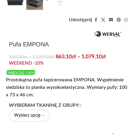
Udostępnij
Pufa EMPONA
863,10
zł
–
1.079,10
zł
959,00
zł
–
1.199,00
zł
WEEKEND -10%
Negocjuj cenę
Prostokątna pufa tapicerowana EMPONA. Wypełnienie
siedziska to pianka wysokoelastyczna. Wymiary pufy: 100
x 73 x 46 cm.
WYBIERAM TKANINĘ Z GRUPY: