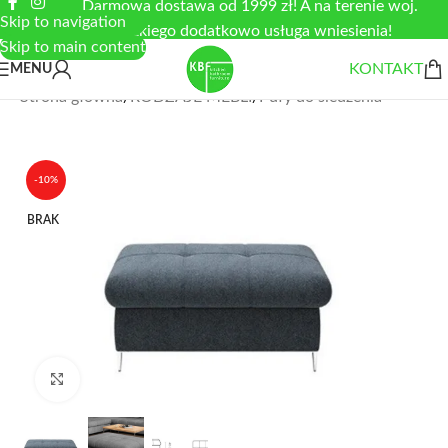
Darmowa dostawa od 1999 zł! A na terenie woj.
Skip to navigation
łódzkiego dodatkowo usługa wniesienia!
Skip to main content
KONTAKT
MENU
Strona główna
/
RODZAJE MEBLI
/
Pufy do siedzenia
-10%
BRAK
Zobacz duże zdjęcie