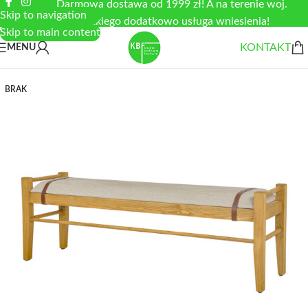
Darmowa dostawa od 1999 zł! A na terenie woj.
Skip to navigation
łódzkiego dodatkowo usługa wniesienia!
Skip to main content
KONTAKT
MENU
BRAK