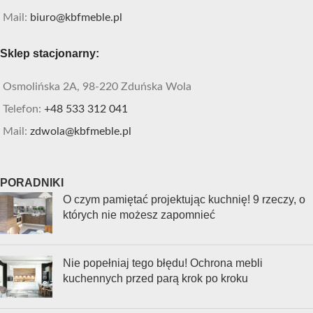
Mail:
biuro@kbfmeble.pl
Sklep stacjonarny:
Osmolińska 2A, 98-220 Zduńska Wola
Telefon:
+48 533 312 041
Mail:
zdwola@kbfmeble.pl
PORADNIKI
O czym pamiętać projektując kuchnię! 9 rzeczy, o
których nie możesz zapomnieć
Nie popełniaj tego błędu! Ochrona mebli
kuchennych przed parą krok po kroku