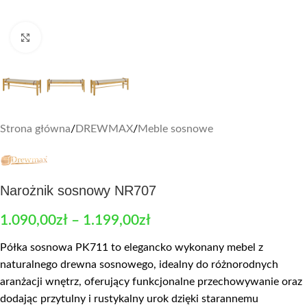
Zobacz duże zdjęcie
Strona główna
/
DREWMAX
/
Meble sosnowe
Narożnik sosnowy NR707
1.090,00
zł
–
1.199,00
zł
Półka sosnowa PK711 to elegancko wykonany mebel z
naturalnego drewna sosnowego, idealny do różnorodnych
aranżacji wnętrz, oferujący funkcjonalne przechowywanie oraz
dodając przytulny i rustykalny urok dzięki starannemu