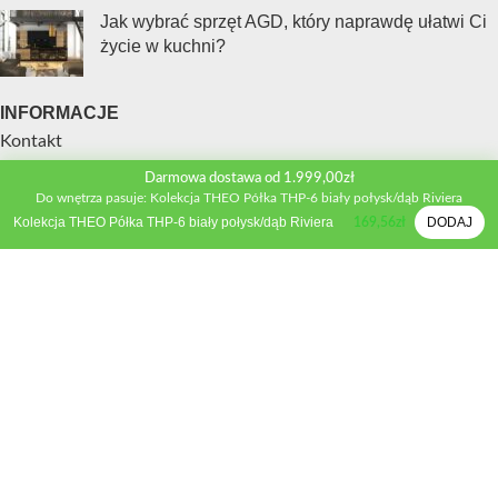
Jak wybrać sprzęt AGD, który naprawdę ułatwi Ci
życie w kuchni?
INFORMACJE
Kontakt
Polityka prywatności
Darmowa dostawa od 1.999,00zł
Regulamin sklepu
Do wnętrza pasuje: Kolekcja THEO Półka THP-6 biały połysk/dąb Riviera
Kolekcja THEO Półka THP-6 biały połysk/dąb Riviera
DODAJ
Metody płatności
169,56
zł
Zwroty i wymiana
Reklamacje
STREFA KLIENTA
Moje konto
Porównywarka produktów
Schowek
Formularz wyceny
Inspiracje