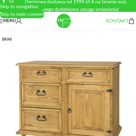
Darmowa dostawa od 1999 zł! A na terenie woj.
Skip to navigation
łódzkiego dodatkowo usługa wniesienia!
Skip to main content
KONTAKT
MENU
BRAK