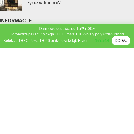
życie w kuchni?
INFORMACJE
Kontakt
Darmowa dostawa od 1.999,00zł
Do wnętrza pasuje: Kolekcja THEO Półka THP-6 biały połysk/dąb Riviera
Polityka prywatności
Kolekcja THEO Półka THP-6 biały połysk/dąb Riviera
DODAJ
169,56
zł
Regulamin sklepu
Metody płatności
Zwroty i wymiana
Reklamacje
STREFA KLIENTA
Moje konto
Porównywarka produktów
Schowek
Formularz wyceny
Inspiracje
Poradnik mebli kuchennych
Poradnik mebli tapicerowanych