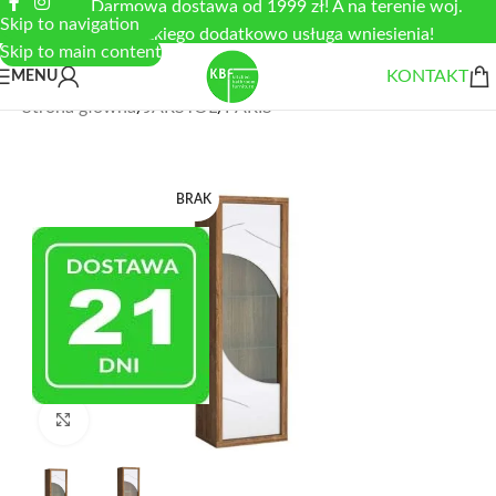
Darmowa dostawa od 1999 zł! A na terenie woj.
Skip to navigation
łódzkiego dodatkowo usługa wniesienia!
Skip to main content
KONTAKT
MENU
Strona główna
/
JARSTOL
/
PARIS
BRAK
Zobacz duże zdjęcie