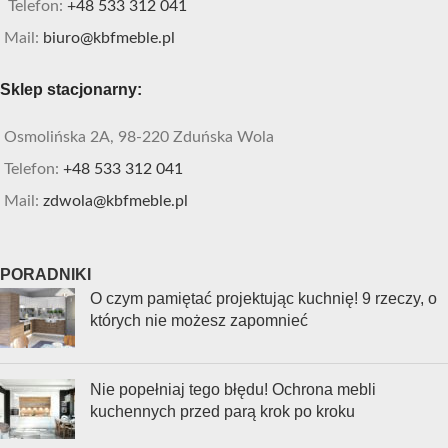
Telefon:
+48 533 312 041
Mail:
biuro@kbfmeble.pl
Sklep stacjonarny:
Osmolińska 2A, 98-220 Zduńska Wola
Telefon:
+48 533 312 041
Mail:
zdwola@kbfmeble.pl
PORADNIKI
O czym pamiętać projektując kuchnię! 9 rzeczy, o
których nie możesz zapomnieć
Nie popełniaj tego błędu! Ochrona mebli
kuchennych przed parą krok po kroku