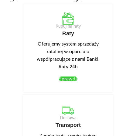
83,7 cm. Wyposażona została w
83,7 cm. Wyposażona została w
trzy szuflady w górnej części
jedną, szeroką szufladę w górnej
oraz trzy szafki, wewnątrz
części oraz dwudrzwiową szafkę
których znajdują się półki.
wewnątrz której znajdują się
Kupuj na raty
Korpusy wykonane są z wysokiej
półki. Korpusy wykonane są z
Raty
jakości płyty laminowanej o
wysokiej jakości płyty
zwiększonej odporności na
laminowanej o zwiększonej
Oferujemy system sprzedaży
zarysowania. Białe fronty
odporności na zarysowania.
ratalnej w oparciu o
posiadają matowe wykończenie
Białe fronty posiadają matowe
współpracujące z nami Banki.
powierzchni, na której
wykończenie powierzchni, na
Raty 24h
niewidoczne są odciski palców,
której niewidoczne są odciski
dzięki temu są bardzo
palców, dzięki temu są bardzo
Sprawdź
praktyczne w użytkowaniu.
praktyczne w użytkowaniu.
Front ma również podchwyt
Front ma również podchwyt
umożliwiający otwieranie drzwi.
umożliwiający otwieranie drzwi.
Szuflady posiadają ciche i
Szuflada posiada ciche i stabilne
stabilne prowadnice kulkowe.
prowadnice kulkowe.
Dostawa
Opcjonalnie można dokupić
Opcjonalnie można dokupić
Transport
oświetlenie LED-NEO-13 w
oświetlenie LED-NEO-13 w
kolorze białym zimnym, które
kolorze białym zimnym, które
Zamówienia z wniesieniem