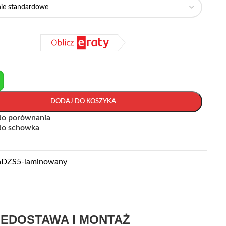
+
DODAJ DO KOSZYKA
do porównania
do schowka
iaDZS5-laminowany
IE
DOSTAWA I MONTAŻ