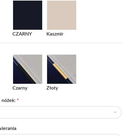
CZARNY
Kaszmir
Czarny
Złoty
 nóżek:
*
wierania