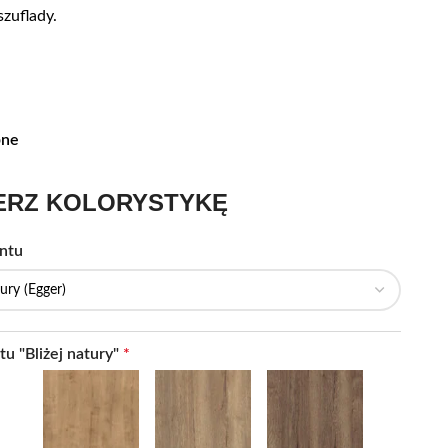
szuflady.
pne
ERZ KOLORYSTYKĘ
ontu
tu "Bliżej natury"
*