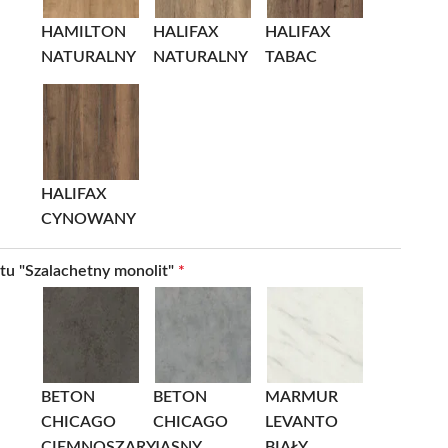
HAMILTON
HALIFAX
HALIFAX
NATURALNY
NATURALNY
TABAC
HALIFAX
CYNOWANY
ntu "Szalachetny monolit"
*
BETON
BETON
MARMUR
CHICAGO
CHICAGO
LEVANTO
CIEMNOSZARY
JASNY
BIAŁY