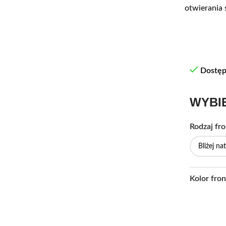
otwierania 
Dostę
WYBI
Rodzaj fr
Kolor fron