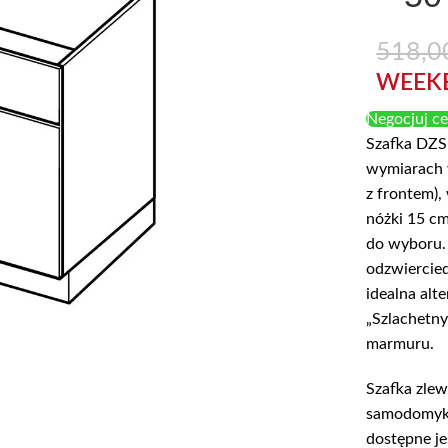
518,0
WEEK
Negocjuj c
Szafka DZS
wymiarach 
z frontem),
nóżki 15 c
do wyboru. 
odzwiercied
idealna alt
„Szlachetny
marmuru.
Szafka zle
samodomyka
dostępne j