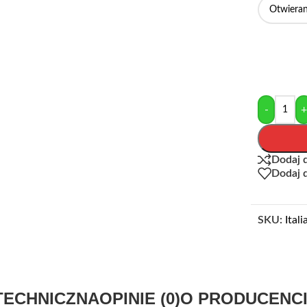
-
Dodaj 
Dodaj 
SKU:
Ital
TECHNICZNA
OPINIE (0)
O PRODUCENC