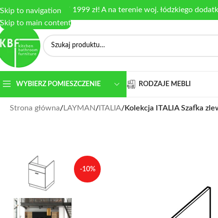
armowa dostawa od 1999 zł! A na terenie woj. łódzkiego dodat
Skip to navigation
Skip to main content
RODZAJE MEBLI
WYBIERZ POMIESZCZENIE
Strona główna
/
LAYMAN
/
ITALIA
/
Kolekcja ITALIA Szafka zl
-10%