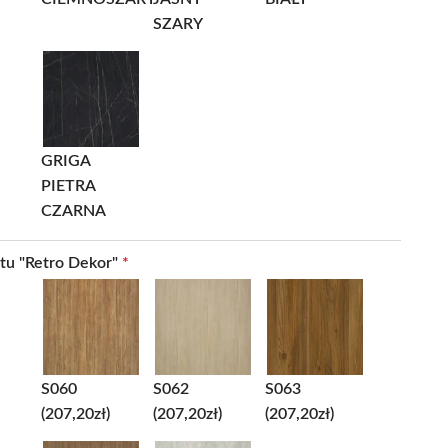
SZARY
GRIGA
PIETRA
CZARNA
ntu "Retro Dekor"
*
S060
S062
S063
(207,20zł)
(207,20zł)
(207,20zł)