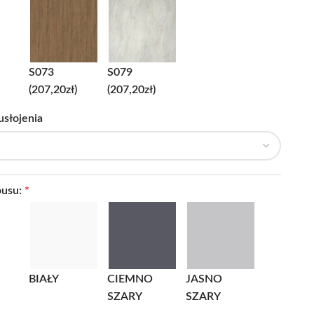
S073
S079
(207,20zł)
(207,20zł)
usłojenia
pusu:
*
BIAŁY
CIEMNO
JASNO
SZARY
SZARY