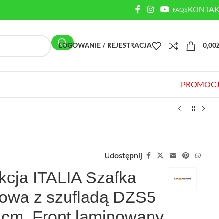
KONTAK
FAQS
LOGOWANIE / REJESTRACJA
0,00
PROMOCJ
Udostępnij
kcja ITALIA Szafka
owa z szufladą DZS5
 cm. Front laminowany