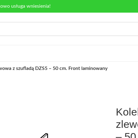
kowo usługa wniesienia!
ewowa z szufladą DZS5 – 50 cm. Front laminowany
Kole
zlew
– 50