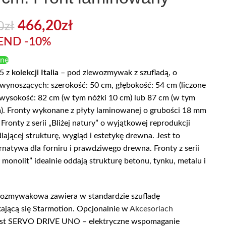
466,20
zł
0
zł
END -10%
enę
5 z
kolekcji Italia
– pod zlewozmywak z szufladą, o
wynoszących: szerokość: 50 cm, głębokość: 54 cm (liczone
 wysokość: 82 cm (w tym nóżki 10 cm) lub 87 cm (w tym
m). Fronty wykonane z płyty laminowanej o grubości 18 mm
Fronty z serii „Bliżej natury” o wyjątkowej reprodukcji
lającej strukturę, wygląd i estetykę drewna. Jest to
ernatywa dla forniru i prawdziwego drewna. Fronty z serii
 monolit” idealnie oddają strukturę betonu, tynku, metalu i
wozmywakowa zawiera w standardzie szufladę
jącą się Starmotion. Opcjonalnie w
Akcesoriach
est SERVO DRIVE UNO – elektryczne wspomaganie