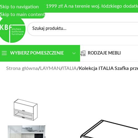
armowa dostawa od 1999 zł! A na terenie woj. łódzkiego dodat
Skip to navigation
Skip to main content
RODZAJE MEBLI
WYBIERZ POMIESZCZENIE
Strona główna
/
LAYMAN
/
ITALIA
/
Kolekcja ITALIA Szafka p