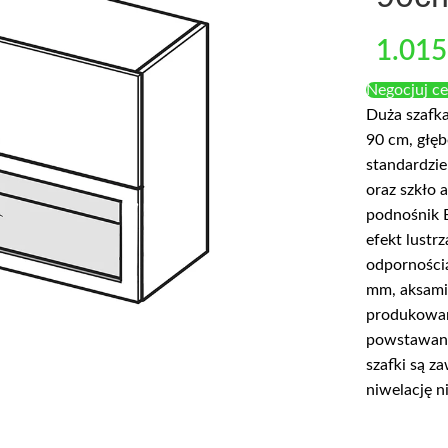
1.015
Negocjuj c
Duża szafk
90 cm, głęb
standardzie
oraz szkło 
podnośnik 
efekt lustr
odporności
mm, aksami
produkowane
powstawani
szafki są z
niwelację n