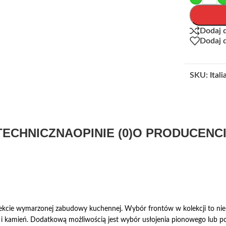
Dodaj 
Dodaj 
SKU:
Ita
TECHNICZNA
OPINIE (0)
O PRODUCENC
cie wymarzonej zabudowy kuchennej. Wybór frontów w kolekcji to nie tyl
r i kamień. Dodatkową możliwością jest wybór usłojenia pionowego lub po