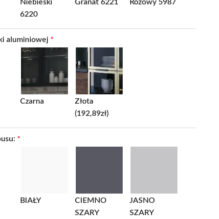
Niebieski
Granat 6221
Różowy 5987
6220
ki aluminiowej
*
Czarna
Złota
(192,89zł)
pusu:
*
BIAŁY
CIEMNO
JASNO
SZARY
SZARY