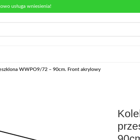
kowo usługa wniesienia!
rzeszklona WWPO9/72 – 90cm. Front akrylowy
Kole
prz
90cm