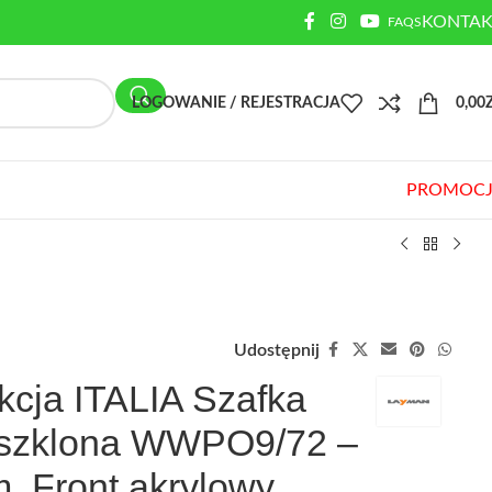
KONTAK
FAQS
LOGOWANIE / REJESTRACJA
0,00
PROMOCJ
Udostępnij
kcja ITALIA Szafka
eszklona WWPO9/72 –
. Front akrylowy