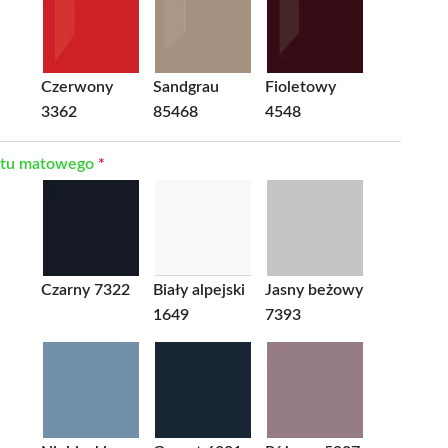
Czerwony
Sandgrau
Fioletowy
3362
85468
4548
ntu matowego
*
Czarny 7322
Biały alpejski
Jasny beżowy
1649
7393