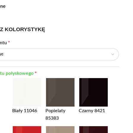
pne
Z KOLORYSTYKĘ
ontu
*
ntu połyskowego
*
Biały 11046
Popielaty
Czarny 8421
85383