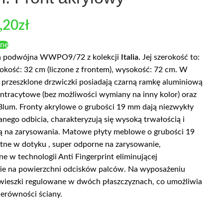
,20
zł
enę
a podwójna WWPO9/72 z kolekcji
Italia.
Jej szerokość to:
okość: 32 cm (liczone z frontem), wysokość: 72 cm. W
 przeszklone drzwiczki posiadają czarną ramkę aluminiową
antracytowe (bez możliwości wymiany na inny kolor) oraz
Blum. Fronty akrylowe o grubości 19 mm dają niezwykły
zanego odbicia, charakteryzują się wysoką trwałością i
ą na zarysowania. Matowe płyty meblowe o grubości 19
tne w dotyku , super odporne na zarysowanie,
 w technologii Anti Fingerprint eliminującej
e na powierzchni odcisków palców. Na wyposażeniu
awieszki regulowane w dwóch płaszczyznach, co umożliwia
ierówności ściany.