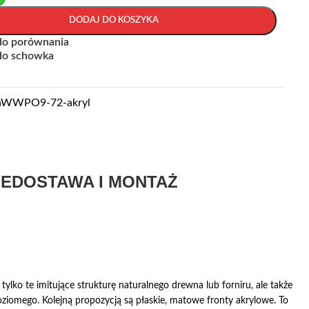
DODAJ DO KOSZYKA
do porównania
do schowka
liaWWPO9-72-akryl
IE
DOSTAWA I MONTAŻ
ko te imitujące strukturę naturalnego drewna lub forniru, ale także
ziomego. Kolejną propozycją są płaskie, matowe fronty akrylowe. To