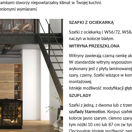
ramkami stworzy niepowtarzalny klimat w Twojej kuchni.
ienionymi wymiarami.
SZAFKI Z OCIEKARKĄ
Szafki z ociekarką ( WS6/72, WS
naczyń w kolorze białym.
WITRYNA PRZESZKLONA
Witryny zawierają czarną ramkę a
W standardzie witryny wyposażone
wykonany jest z płyty laminowanej
szary, czarny. Szafki wiszące w ko
montażowej.
Istnieje możliwość modyfikacji gł
SZUFLADY
Szafki z jedną, z dwoma lub z tr
szuflady Starmotion.
Korpus szafek
kolorze jasno szarym, ciemno sza
tym nóżki 10 cm) lub 87 cm (w tym
Opcjonalnie istnieje możliwość za