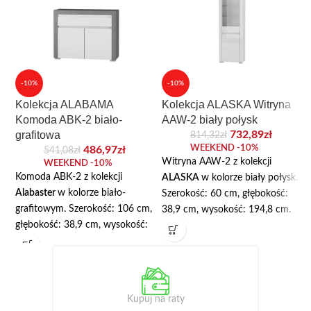
-10%
-10%
Kolekcja ALABAMA
Kolekcja ALASKA Witryna
Komoda ABK-2 biało-
AAW-2 biały połysk
grafitowa
732,89
zł
814,32
zł
WEEKEND -10%
486,97
zł
541,08
zł
Witryna AAW-2 z kolekcji
WEEKEND -10%
Komoda ABK-2 z kolekcji
ALASKA
w kolorze biały połysk.
Alabaster
w kolorze biało-
Szerokość: 60 cm, głębokość:
grafitowym. Szerokość: 106 cm,
38,9 cm, wysokość: 194,8 cm.
głębokość: 38,9 cm, wysokość:
Wyposażona w szafkę z półką z
83,7 cm. Wyposażona została w
płyty. W górnej części
jedną, szeroką szufladę w górnej
przeszklonej ma dwie szklane
części oraz dwudrzwiową szafkę
półki. Korpus wykonany jest z
wewnątrz której znajdują się
wysokiej jakości płyty
Kupuj na raty
półki. Korpusy wykonane są z
laminowanej o grubości 16 mm.