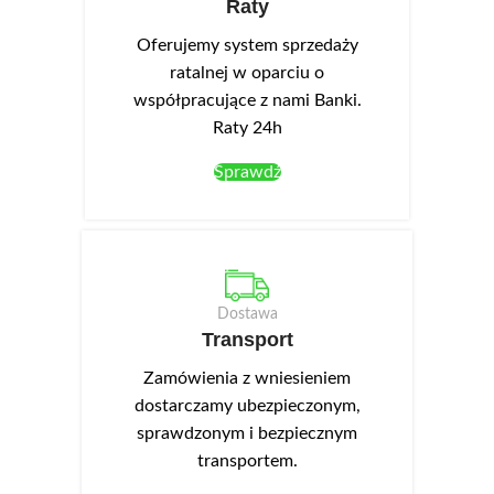
Raty
wysokiej jakości płyty
We frontach wykonano
laminowanej o zwiększonej
podchwyty ułatwiające
Oferujemy system sprzedaży
odporności na zarysowania.
otwieranie. Opcjonalnie można
ratalnej w oparciu o
Białe fronty posiadają matowe
dokupić oświetlenie LED NEO-
współpracujące z nami Banki.
wykończenie powierzchni, na
13 w kolorze białym zimnym,
Raty 24h
której niewidoczne są odciski
montowane w wieńcu górnym.
palców, dzięki temu są bardzo
Sprawdź
praktyczne w użytkowaniu.
Front ma również podchwyt
umożliwiający otwieranie drzwi.
Szuflada posiada ciche i stabilne
prowadnice kulkowe.
Dostawa
Opcjonalnie można dokupić
Transport
oświetlenie LED-NEO-13 w
kolorze białym zimnym, które
Zamówienia z wniesieniem
montuje się w wieńcu górnym.
dostarczamy ubezpieczonym,
sprawdzonym i bezpiecznym
transportem.