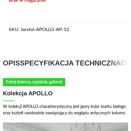
Brak w magazynie
SKU:
Jarstol-APOLLO-AP-12
OPIS
SPECYFIKACJA TECHNICZNA
OP
Pokój dzienny, sypialnia, gabinet
Kolekcja APOLLO
W kolekcji APOLLO charakterystyczny jest jasny kolor kraftu białego
oraz kształt swobodnie nawiązujący do wyglądu antycznych kolumn.