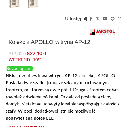
Udostępnij
Kolekcja APOLLO witryna AP-12
827,10
zł
919,00
zł
WEEKEND -10%
Negocjuj cenę
Niska, dwudrzwiowa
witryna AP-12
z kolekcji APOLLO.
Posiada dwie szafki, jedną ze szklanym hartowanym
frontem, za którym są dwie półki. Druga z frontem całym
również z dwiema pólkami. Drzwiczki posiadają cichy
domyk. Metalowe uchwyty idealnie współgrają z całością
szafy. W opcji dodatkowej istnieje możliwość
podświetlana półek LED