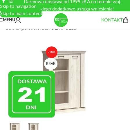
Darmowa dostawa od 1999 zł! A na terenie woj.
Skip to navigation
łódzkiego dodatkowo usługa wniesienia!
Skip to main content
KONTAKT
MENU
Strona główna
/
JARSTOL
/
APOLLO
-10%
BRAK
Zobacz duże zdjęcie