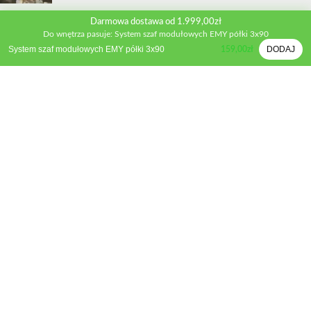
Darmowa dostawa od 1.999,00zł
INFORMACJE
Do wnętrza pasuje: System szaf modułowych EMY półki 3x90
Kontakt
System szaf modułowych EMY półki 3x90
DODAJ
159,00
zł
Polityka prywatności
Regulamin sklepu
Metody płatności
Zwroty i wymiana
Reklamacje
STREFA KLIENTA
Moje konto
Porównywarka produktów
Schowek
Formularz wyceny
Inspiracje
Poradnik mebli kuchennych
Poradnik mebli tapicerowanych
KBF Meble
2022 Wszekie prawa zastrzeżone. STRONA SZYTA NA MIARĘ
-