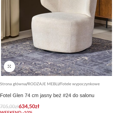
Zobacz duże zdjęcie
Strona główna
/
RODZAJE MEBLI
/
Fotele wypoczynkowe
Fotel Glen 74 cm jasny beż #24 do salonu
634,50
zł
705,00
zł
WEEKEND -10%