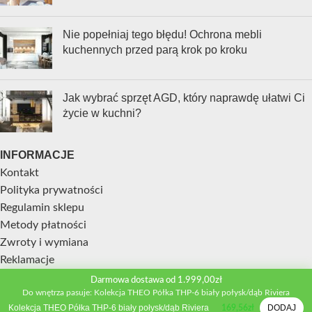
Nie popełniaj tego błędu! Ochrona mebli
kuchennych przed parą krok po kroku
Jak wybrać sprzęt AGD, który naprawdę ułatwi Ci
życie w kuchni?
INFORMACJE
Kontakt
Polityka prywatności
Regulamin sklepu
Metody płatności
Zwroty i wymiana
Reklamacje
Darmowa dostawa od 1.999,00zł
STREFA KLIENTA
Do wnętrza pasuje: Kolekcja THEO Półka THP-6 biały połysk/dąb Riviera
Kolekcja THEO Półka THP-6 biały połysk/dąb Riviera
DODAJ
Moje konto
169,56
zł