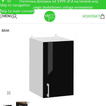
Darmowa dostawa od 1999 zł! A na terenie woj.
Skip to navigation
łódzkiego dodatkowo usługa wniesienia!
Skip to main content
KONTAKT
MENU
BRAK
Zobacz duże zdjęcie