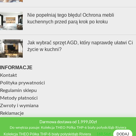
Nie popełniaj tego błędu! Ochrona mebli
kuchennych przed parą krok po kroku
Jak wybrać sprzęt AGD, który naprawdę ułatwi Ci
życie w kuchni?
INFORMACJE
Kontakt
Polityka prywatności
Regulamin sklepu
Metody płatności
Zwroty i wymiana
Reklamacje
Darmowa dostawa od 1.999,00zł
STREFA KLIENTA
Do wnętrza pasuje: Kolekcja THEO Półka THP-6 biały połysk/dąb Riviera
Kolekcja THEO Półka THP-6 biały połysk/dąb Riviera
DODAJ
Moje konto
169,56
zł