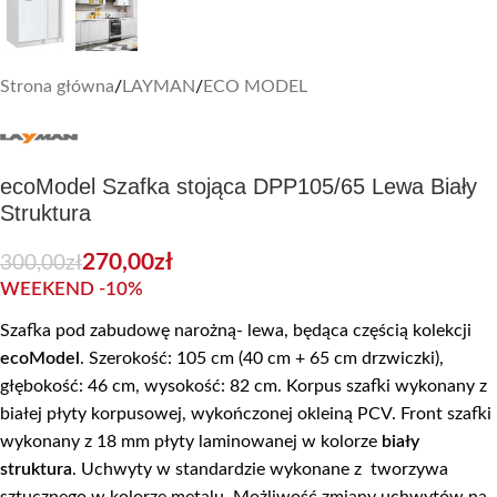
Strona główna
/
LAYMAN
/
ECO MODEL
ecoModel Szafka stojąca DPP105/65 Lewa Biały
Struktura
270,00
zł
300,00
zł
WEEKEND -10%
Szafka pod zabudowę narożną- lewa, będąca częścią kolekcji
ecoModel
. Szerokość: 105 cm (40 cm + 65 cm drzwiczki),
głębokość: 46 cm, wysokość: 82 cm. Korpus szafki wykonany z
białej płyty korpusowej, wykończonej okleiną PCV. Front szafki
wykonany z 18 mm płyty laminowanej w kolorze
biały
struktura
. Uchwyty w standardzie wykonane z tworzywa