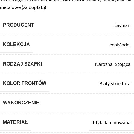
sztucznego w kolorze metalu. Możliwość zmiany uchwytów na
metalowe (za dopłatą)
PRODUCENT
Layman
KOLEKCJA
ecoModel
RODZAJ SZAFKI
Narożna
,
Stojąca
KOLOR FRONTÓW
Biały struktura
WYKOŃCZENIE
MATERIAŁ
Płyta laminowana