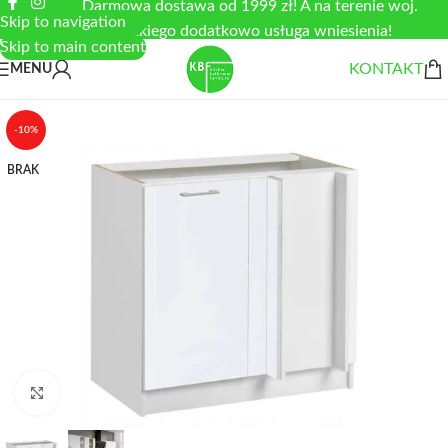
Darmowa dostawa od 1999 zł! A na terenie woj.
Skip to navigation
łódzkiego dodatkowo usługa wniesienia!
Skip to main content
KONTAKT
MENU
-10%
BRAK
Zobacz duże zdjęcie