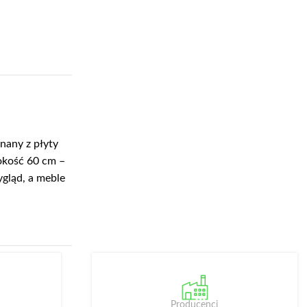
nany z płyty
sokość 60 cm –
gląd, a meble
Producenci