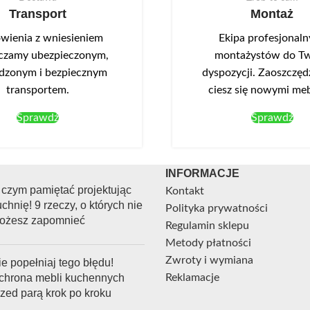
Transport
Montaż
ienia z wniesieniem
Ekipa profesjonal
czamy ubezpieczonym,
montażystów do Tw
dzonym i bezpiecznym
dyspozycji. Zaoszczędź
transportem.
ciesz się nowymi me
Sprawdź
Sprawdź
INFORMACJE
 czym pamiętać projektując
Kontakt
chnię! 9 rzeczy, o których nie
Polityka prywatności
ożesz zapomnieć
Regulamin sklepu
Metody płatności
Zwroty i wymiana
e popełniaj tego błędu!
chrona mebli kuchennych
Reklamacje
rzed parą krok po kroku