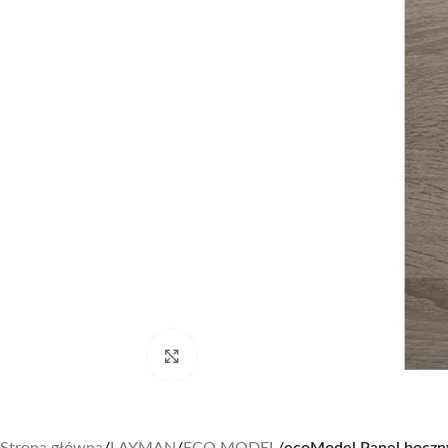
Zobacz duże zdjęcie
Strona główna
/
LAYMAN
/
ECO MODEL
/
ecoModel Panel boczn