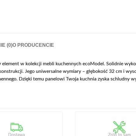
IE (0)
O PRODUCENCIE
y element w kolekcji mebli kuchennych ecoModel. Solidnie wyko
 konstrukcji. Jego uniwersalne wymiary – głębokość 32 cm i wy
ennego. Dzięki temu panelowi Twoja kuchnia zyska schludny wy
Dostawa
Zrób to sam