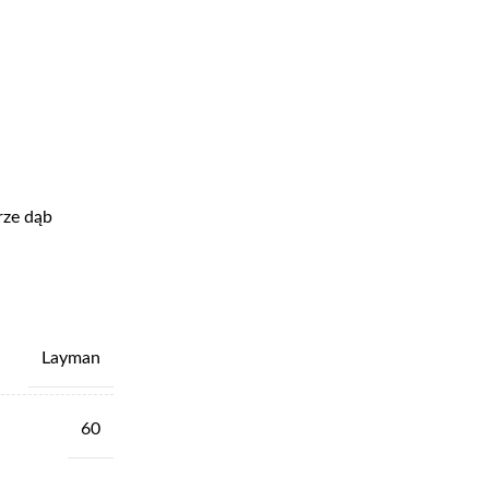
rze dąb
Layman
60