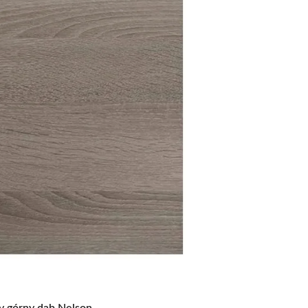
y górny dąb Nelson