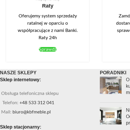
Raty
Oferujemy system sprzedaży
Zamów
ratalnej w oparciu o
dostar
współpracujące z nami Banki.
spraw
Raty 24h
Sprawdź
NASZE SKLEPY
PORADNIKI
Sklep internetowy:
O
ku
m
Obsługa telefoniczna sklepu
Telefon:
+48 533 312 041
Ni
Mail:
biuro@kbfmeble.pl
O
p
Sklep stacjonarny: