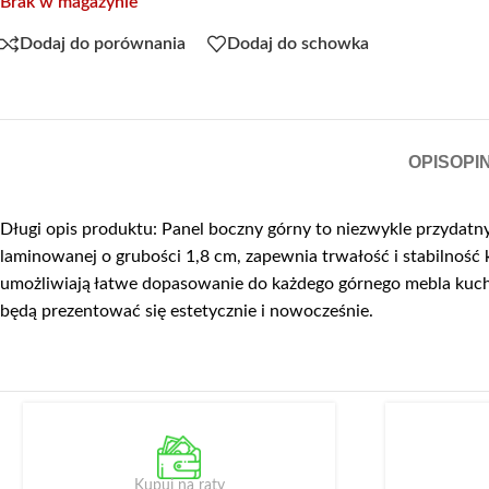
Brak w magazynie
Dodaj do porównania
Dodaj do schowka
OPIS
OPIN
Długi opis produktu: Panel boczny górny to niezwykle przydatn
laminowanej o grubości 1,8 cm, zapewnia trwałość i stabilność
umożliwiają łatwe dopasowanie do każdego górnego mebla kuch
będą prezentować się estetycznie i nowocześnie.
Kupuj na raty