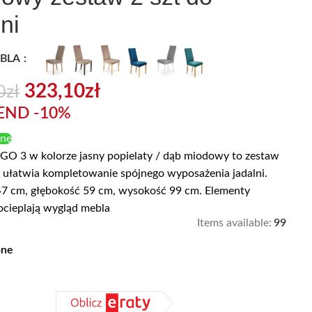
ni
EBLA
323,10
zł
0
zł
END -10%
enę
EGO 3 w kolorze jasny popielaty / dąb miodowy to zestaw
ry ułatwia kompletowanie spójnego wyposażenia jadalni.
47 cm, głębokość 59 cm, wysokość 99 cm. Elementy
ocieplają wygląd mebla
Items available:
99
pne