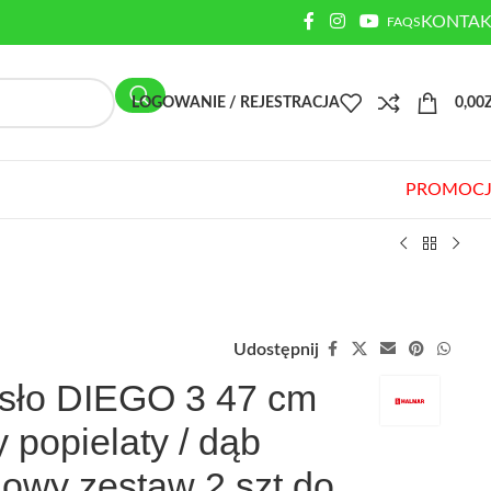
KONTAK
FAQS
LOGOWANIE / REJESTRACJA
0,00
PROMOCJ
Udostępnij
sło DIEGO 3 47 cm
y popielaty / dąb
owy zestaw 2 szt do