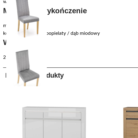
wysokość: 99 cm
Materiały i wykończenie
materiał: Drewno
kolor / dekor: jasny popielaty / dąb miodowy
W zestawie
2 szt.
Podobne produkty