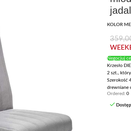
jadal
KOLOR M
359,0
WEEK
Negocjuj c
Krzesło DI
2 szt., któ
Szerokość 
drewniane 
Ordered:
0
Dostę