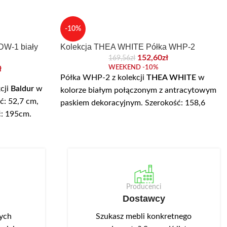
-10%
DW-1 biały
Kolekcja THEA WHITE Półka WHP-2
152,60
zł
169,56
zł
WEEKEND -10%
ł
Półka WHP-2 z kolekcji
THEA WHITE
w
cji
Baldur
w
kolorze białym połączonym z antracytowym
ć: 52,7 cm,
paskiem dekoracyjnym. Szerokość: 158,6
ć: 195cm.
cm, głębokość: 23,6 cm, wysokość: 20 cm.
amiczne
Półka wykonana z płyty wiórowej
e są na prawą
laminowanej.
2 półki
wanego szkła
konany z płyty
Producenci
MDF oklejanej
Dostawcy
mentem są
 wykończeniu
nych
Szukasz mebli konkretnego