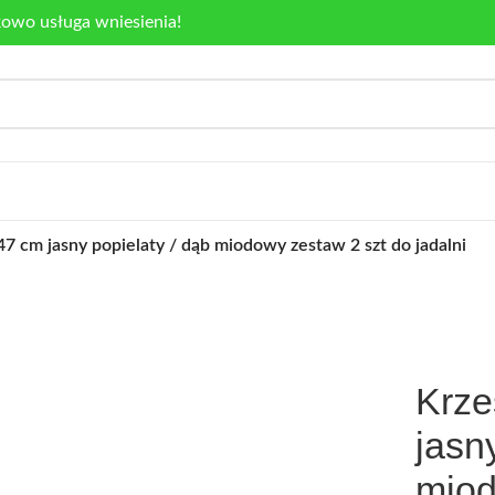
kowo usługa wniesienia!
7 cm jasny popielaty / dąb miodowy zestaw 2 szt do jadalni
Krze
jasn
miod