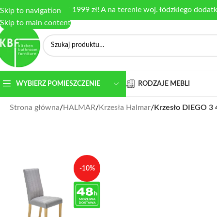
armowa dostawa od 1999 zł! A na terenie woj. łódzkiego dodat
Skip to navigation
Skip to main content
RODZAJE MEBLI
WYBIERZ POMIESZCZENIE
Strona główna
/
HALMAR
/
Krzesła Halmar
/
Krzesło DIEGO 3 4
-10%