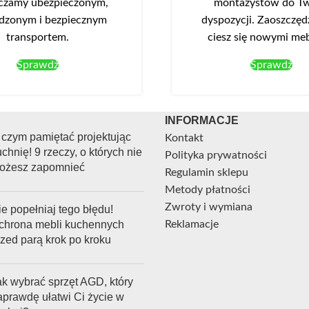
matowym oraz czarne nóżki z
czamy ubezpieczonym,
montażystów do Tw
tworzywa. Zawiasy drzwi z c
dzonym i bezpiecznym
dyspozycji. Zaoszczędź
domykiem. Opcjonalnie możn
transportem.
ciesz się nowymi me
oświetlenie LED-NEO-13 w ko
Sprawdź
Sprawdź
zimnym, które montuje się w
górnym.
INFORMACJE
 czym pamiętać projektując
Kontakt
chnię! 9 rzeczy, o których nie
Polityka prywatności
ożesz zapomnieć
Regulamin sklepu
Metody płatności
Zwroty i wymiana
e popełniaj tego błędu!
chrona mebli kuchennych
Reklamacje
rzed parą krok po kroku
ak wybrać sprzęt AGD, który
aprawdę ułatwi Ci życie w