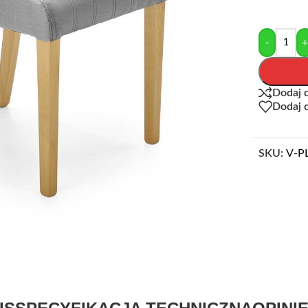
-
Dodaj 
Dodaj 
SKU:
V-P