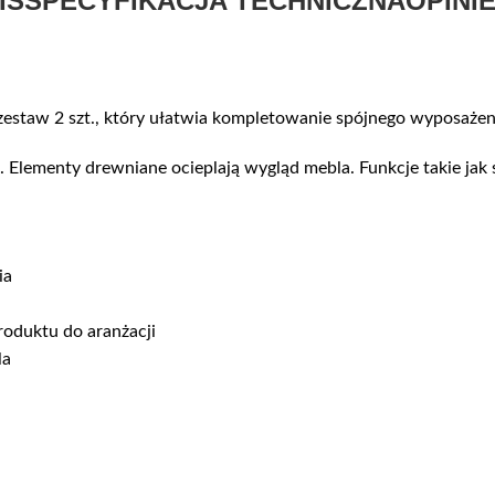
IS
SPECYFIKACJA TECHNICZNA
OPINIE
estaw 2 szt., który ułatwia kompletowanie spójnego wyposażeni
Elementy drewniane ocieplają wygląd mebla. Funkcje takie jak 
ia
roduktu do aranżacji
la