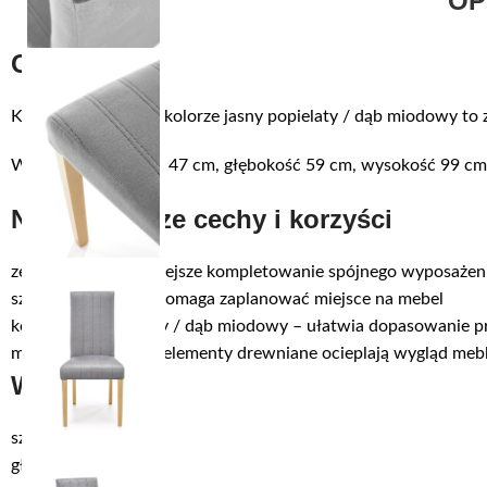
OP
Opis
Krzesło DIEGO 3 w kolorze jasny popielaty / dąb miodowy to z
Wymiary: szerokość 47 cm, głębokość 59 cm, wysokość 99 cm. 
Najważniejsze cechy i korzyści
zestaw 2 szt. – łatwiejsze kompletowanie spójnego wyposażen
szerokość 47 cm – pomaga zaplanować miejsce na mebel
kolor jasny popielaty / dąb miodowy – ułatwia dopasowanie p
materiał: Drewno – elementy drewniane ocieplają wygląd meb
Wymiary
szerokość: 47 cm
głębokość: 59 cm