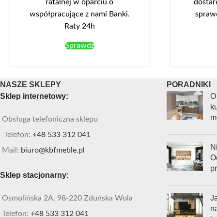
ratalnej w oparciu o
dostar
współpracujące z nami Banki.
spraw
Raty 24h
Sprawdź
NASZE SKLEPY
PORADNIKI
Sklep internetowy:
O
ku
m
Obsługa telefoniczna sklepu
Telefon:
+48 533 312 041
Ni
Mail:
biuro@kbfmeble.pl
O
p
Sklep stacjonarny:
J
Osmolińska 2A, 98-220 Zduńska Wola
n
Telefon:
+48 533 312 041