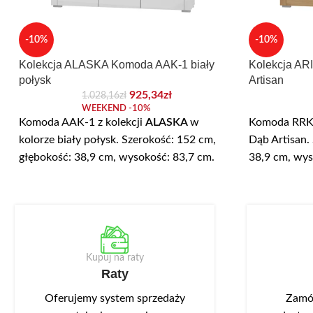
-10%
-10%
Kolekcja ALASKA Komoda AAK-1 biały
Kolekcja A
połysk
Artisan
925,34
zł
1.028,16
zł
WEEKEND -10%
Komoda AAK-1 z kolekcji
ALASKA
w
Komoda RRK-
kolorze biały połysk. Szerokość: 152 cm,
Dąb Artisan.
głębokość: 38,9 cm, wysokość: 83,7 cm.
38,9 cm, wy
Komoda posiada trzy szuflady i trzy szafki z
posiada trzy s
półką. Korpus wykonany jest z wysokiej
Korpus wykon
jakości płyty laminowanej o grubości 16
płyty lamino
mm. We frontach wykonano podchwyty
frontach wy
ułatwiające otwieranie. Opcjonalnie można
otwieranie. 
Kupuj na raty
dokupić oświetlenie LED NEO-13 w kolorze
oświetlenie 
Raty
białym zimnym, montowane w wieńcu
zimnym, mon
górnym.
Oferujemy system sprzedaży
Zamów