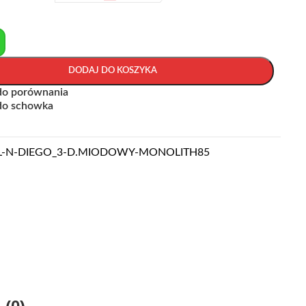
+
DODAJ DO KOSZYKA
do porównania
do schowka
L-N-DIEGO_3-D.MIODOWY-MONOLITH85