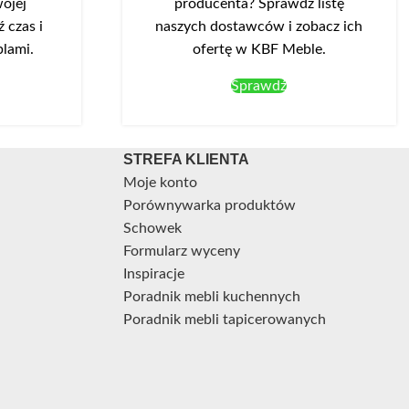
 wytrzymałego
ojej
producenta? Sprawdź listę
ichym
 czas i
naszych dostawców i zobacz ich
a dokupić
blami.
ofertę w KBF Meble.
lorze białym
Sprawdź
 wieńcu
STREFA KLIENTA
Moje konto
Porównywarka produktów
Schowek
Formularz wyceny
Inspiracje
Poradnik mebli kuchennych
Poradnik mebli tapicerowanych