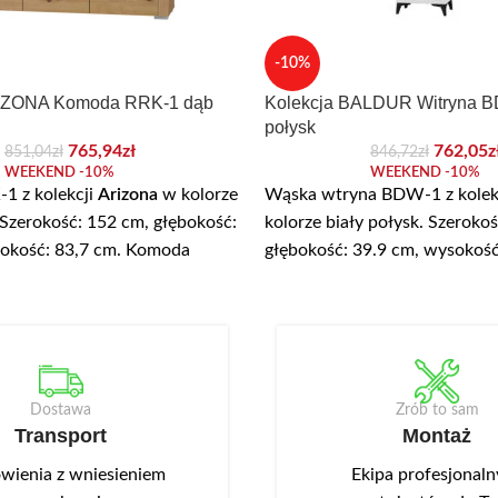
-10%
RIZONA Komoda RRK-1 dąb
Kolekcja BALDUR Witryna B
połysk
765,94
zł
762,05
z
851,04
zł
846,72
zł
WEEKEND -10%
WEEKEND -10%
1 z kolekcji
Arizona
w kolorze
Wąska wtryna BDW-1 z kolek
 Szerokość: 152 cm, głębokość:
kolorze biały połysk. Szerokoś
sokość: 83,7 cm. Komoda
głębokość: 39.9 cm, wysokoś
zuflady i trzy szafki z półką.
Wyposażona została w panor
any jest z wysokiej jakości
przeszklenie. Drzwi otwieran
wanej o grubości 16 mm. We
stronę. W środku znajdują się 
konano podchwyty ułatwiające
szklane z bezpiecznego harto
Opcjonalnie można dokupić
raz 3 półki z płyty. Korpus wy
Dostawa
Zrób to sam
LED NEO-13 w kolorze białym
laminowanej, fronty z płyty 
Transport
Montaż
towane w wieńcu górnym.
folią PVC. Dekoracyjnym ele
czarne, metalowe uchwyty w
ienia z wniesieniem
Ekipa profesjonal