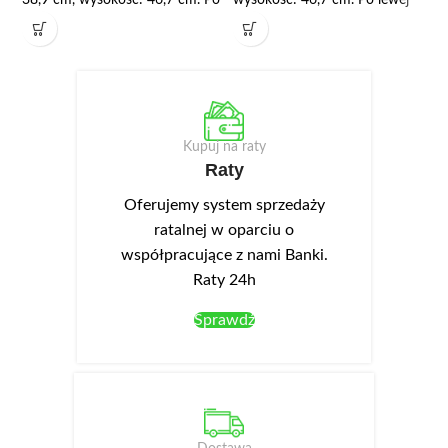
lewej stronie otwarta półka na
stronie otwarta półka na sprzęt
sprzęt audio-video, natomiast
audio-video, natomiast po
po prawej stronie znajdują się
prawej stronie znajduje się
dwie szafki. Korpus wykonany
zamykana szafka. Korpus
jest z wysokiej jakości płyty
wykonany jest z wysokiej jakości
laminowanej o grubości 16 mm.
płyty laminowanej o grubości 16
Kupuj na raty
We frontach wykonano
mm. We frontach wykonano
Raty
podchwyty ułatwiające
podchwyty ułatwiające
Oferujemy system sprzedaży
otwieranie. Opcjonalnie można
otwieranie. Opcjonalnie można
dokupić oświetlenie LED NEO-
dokupić oświetlenie LED NEO-
ratalnej w oparciu o
13 w kolorze białym zimnym,
13 w kolorze białym zimnym,
współpracujące z nami Banki.
montowane w wieńcu górnym.
montowane w wieńcu górnym.
Raty 24h
Sprawdź