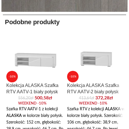
Podobne produkty
-10%
-10%
Kolekcja ALASKA Szafka
Kolekcja ALASKA Szafka
RTV AATV-1 biały połysk
RTV AATV-2 biały połysk
500,58
zł
372,28
zł
556,20
zł
413,64
zł
WEEKEND -10%
WEEKEND -10%
Szafka RTV AATV-1 z kolekcji
Szafka RTV z kolekcji
ALASKA
w
ALASKA
w kolorze biały połysk.
kolorze biały połysk. Szerokość:
Szerokość: 152 cm, głębokość:
106 cm, głębokość: 38,9 cm,
38,9 cm, wysokość: 46,7 cm. Po
wysokość: 46,7 cm. Po lewej