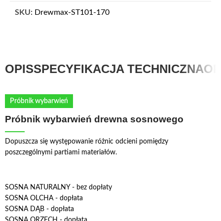
SKU:
Drewmax-ST101-170
OPIS
SPECYFIKACJA TECHNICZNA
OP
Próbnik wybarwień
Próbnik wybarwień drewna sosnowego
Dopuszcza się występowanie różnic odcieni pomiędzy
poszczególnymi partiami materiałów.
SOSNA NATURALNY - bez dopłaty
SOSNA OLCHA - dopłata
SOSNA DĄB - dopłata
SOSNA ORZECH - dopłata