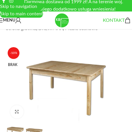
Darmowa dostawa od 1999 zł! A na terenie woj.
Skip to navigation
łódzkiego dodatkowo usługa wniesienia!
Skip to main content
KONTAKT
MENU
Strona główna
/
DREWMAX
/
Meble sosnowe
-10%
BRAK
Zobacz duże zdjęcie