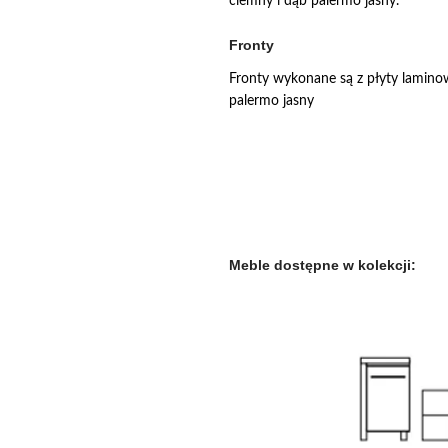
ciemny i dąb palermo jasny.
Fronty
Fronty wykonane są z płyty lamino
palermo jasny
Meble dostępne w kolekcji: