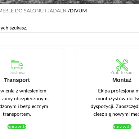
MEBLE DO SALONU I JADALNI
/
DIVUM
rych szukasz.
Dostawa
Zrób to sam
Transport
Montaż
ienia z wniesieniem
Ekipa profesjonal
czamy ubezpieczonym,
montażystów do Tw
dzonym i bezpiecznym
dyspozycji. Zaoszczędź
transportem.
ciesz się nowymi me
Sprawdź
Sprawdź