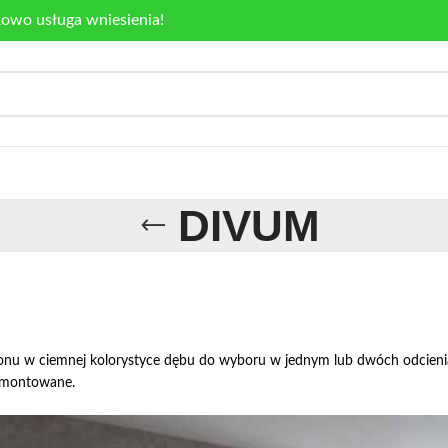
kowo usługa wniesienia!
DIVUM
u w ciemnej kolorystyce dębu do wyboru w jednym lub dwóch odcieniach.
 zmontowane.