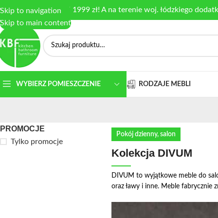
armowa dostawa od 1999 zł! A na terenie woj. łódzkiego dodat
Skip to navigation
Skip to main content
RODZAJE MEBLI
WYBIERZ POMIESZCZENIE
PROMOCJE
Pokój dzienny, salon
Tylko promocje
Kolekcja DIVUM
DIVUM to wyjątkowe meble do salon
oraz ławy i inne. Meble fabrycznie