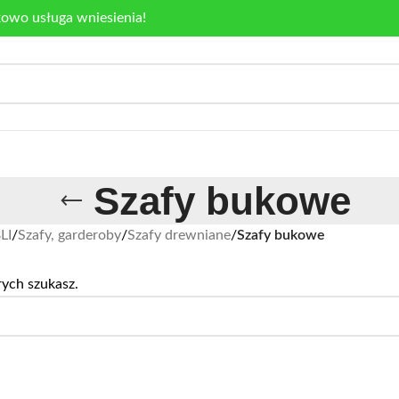
kowo usługa wniesienia!
Szafy bukowe
LI
/
Szafy, garderoby
/
Szafy drewniane
/
Szafy bukowe
rych szukasz.