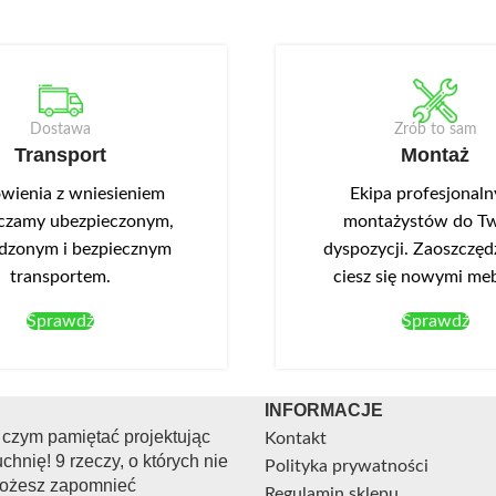
Dostawa
Zrób to sam
Transport
Montaż
ienia z wniesieniem
Ekipa profesjonal
czamy ubezpieczonym,
montażystów do Tw
dzonym i bezpiecznym
dyspozycji. Zaoszczędź
transportem.
ciesz się nowymi me
Sprawdź
Sprawdź
INFORMACJE
 czym pamiętać projektując
Kontakt
chnię! 9 rzeczy, o których nie
Polityka prywatności
ożesz zapomnieć
Regulamin sklepu