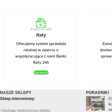
Kupuj na raty
Raty
Oferujemy system sprzedaży
Zamów
ratalnej w oparciu o
dostar
współpracujące z nami Banki.
spraw
Raty 24h
Sprawdź
NASZE SKLEPY
PORADNIKI
Sklep internetowy:
O
ku
m
Obsługa telefoniczna sklepu