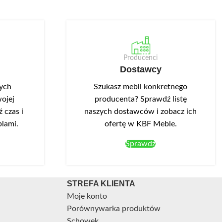
Producenci
Dostawcy
nych
Szukasz mebli konkretnego
ojej
producenta? Sprawdź listę
 czas i
naszych dostawców i zobacz ich
blami.
ofertę w KBF Meble.
Sprawdź
STREFA KLIENTA
Moje konto
Porównywarka produktów
Schowek