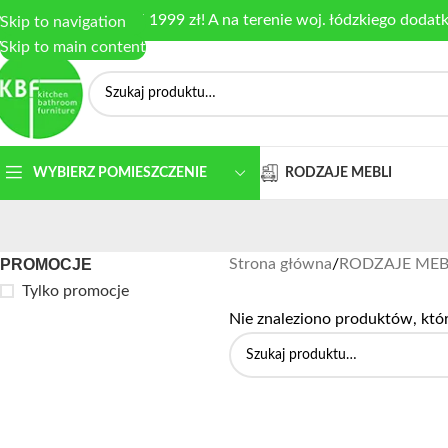
armowa dostawa od 1999 zł! A na terenie woj. łódzkiego dodat
Skip to navigation
Skip to main content
RODZAJE MEBLI
WYBIERZ POMIESZCZENIE
PROMOCJE
Strona główna
/
RODZAJE MEB
Tylko promocje
Nie znaleziono produktów, któ