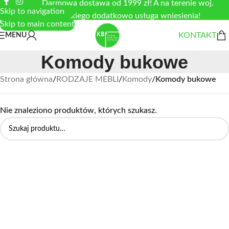
Darmowa dostawa od 1999 zł! A na terenie woj.
Skip to navigation
łódzkiego dodatkowo usługa wniesienia!
Skip to main content
KONTAKT
MENU
Komody bukowe
Strona główna
/
RODZAJE MEBLI
/
Komody
/
Komody bukowe
Nie znaleziono produktów, których szukasz.