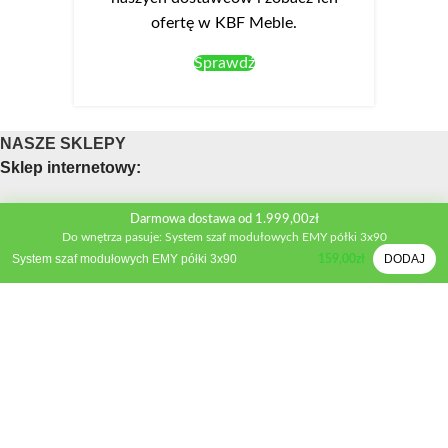
ofertę w KBF Meble.
Sprawdź
NASZE SKLEPY
Sklep internetowy:
Obsługa telefoniczna sklepu
Darmowa dostawa od 1.999,00zł
Do wnętrza pasuje: System szaf modułowych EMY półki 3x90
Telefon:
+48 533 312 041
System szaf modułowych EMY półki 3x90
DODAJ
159,00
zł
Mail:
biuro@kbfmeble.pl
Sklep stacjonarny:
Osmolińska 2A, 98-220 Zduńska Wola
Telefon:
+48 533 312 041
Mail:
zdwola@kbfmeble.pl