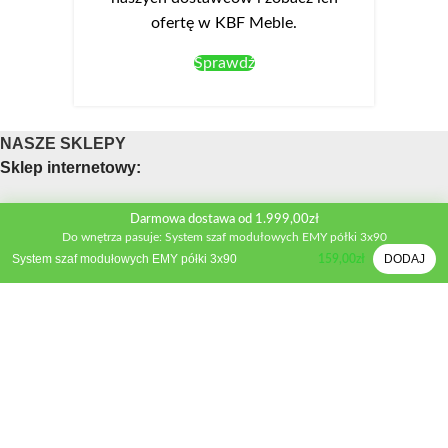
ofertę w KBF Meble.
Sprawdź
NASZE SKLEPY
Sklep internetowy:
Obsługa telefoniczna sklepu
Darmowa dostawa od 1.999,00zł
Do wnętrza pasuje: System szaf modułowych EMY półki 3x90
Telefon:
+48 533 312 041
System szaf modułowych EMY półki 3x90
DODAJ
159,00
zł
Mail:
biuro@kbfmeble.pl
Sklep stacjonarny:
Osmolińska 2A, 98-220 Zduńska Wola
Telefon:
+48 533 312 041
Mail:
zdwola@kbfmeble.pl