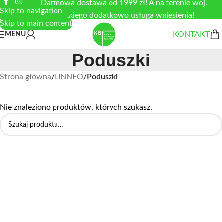
Darmowa dostawa od 1999 zł! A na terenie woj.
Skip to navigation
łódzkiego dodatkowo usługa wniesienia!
Skip to main content
KONTAKT
MENU
Poduszki
Strona główna
/
LINNEO
/
Poduszki
Nie znaleziono produktów, których szukasz.