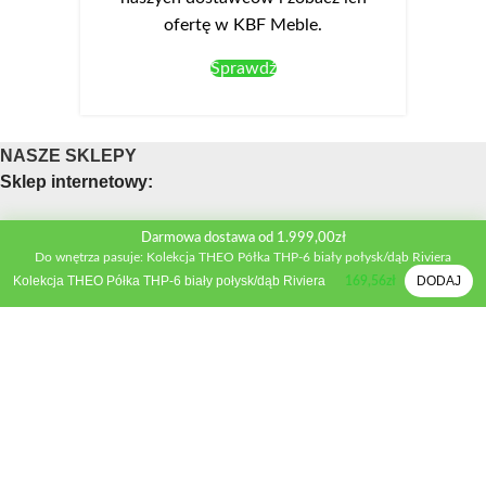
ofertę w KBF Meble.
Sprawdź
NASZE SKLEPY
Sklep internetowy:
Obsługa telefoniczna sklepu
Darmowa dostawa od 1.999,00zł
Do wnętrza pasuje: Kolekcja THEO Półka THP-6 biały połysk/dąb Riviera
Telefon:
+48 533 312 041
Kolekcja THEO Półka THP-6 biały połysk/dąb Riviera
DODAJ
169,56
zł
Mail:
biuro@kbfmeble.pl
Sklep stacjonarny:
Osmolińska 2A, 98-220 Zduńska Wola
Telefon:
+48 533 312 041
Mail:
zdwola@kbfmeble.pl