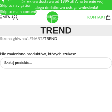
Darmowa dostawa od 1999 zł! A na terenie woj.
Skip to navigation
łódzkiego dodatkowo usługa wniesienia!
Skip to main content
KONTAKT
MENU
TREND
Strona główna
/
LENART
/
TREND
Nie znaleziono produktów, których szukasz.