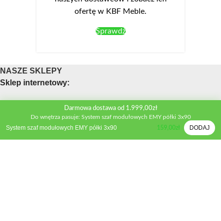
ofertę w KBF Meble.
Sprawdź
NASZE SKLEPY
Sklep internetowy:
Obsługa telefoniczna sklepu
Darmowa dostawa od 1.999,00zł
Do wnętrza pasuje: System szaf modułowych EMY półki 3x90
Telefon:
+48 533 312 041
System szaf modułowych EMY półki 3x90
DODAJ
159,00
zł
Mail:
biuro@kbfmeble.pl
Sklep stacjonarny:
Osmolińska 2A, 98-220 Zduńska Wola
Telefon:
+48 533 312 041
Mail:
zdwola@kbfmeble.pl