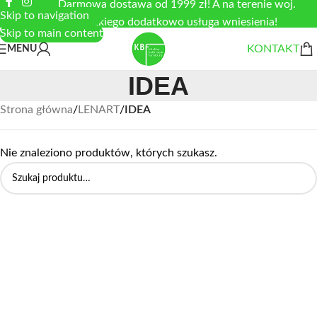
Darmowa dostawa od 1999 zł! A na terenie woj.
Skip to navigation
łódzkiego dodatkowo usługa wniesienia!
Skip to main content
KONTAKT
MENU
IDEA
Strona główna
/
LENART
/
IDEA
Nie znaleziono produktów, których szukasz.