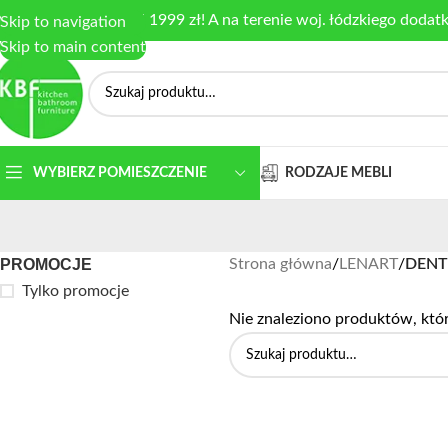
armowa dostawa od 1999 zł! A na terenie woj. łódzkiego dodat
Skip to navigation
Skip to main content
RODZAJE MEBLI
WYBIERZ POMIESZCZENIE
PROMOCJE
Strona główna
/
LENART
/
DEN
Tylko promocje
Nie znaleziono produktów, któ