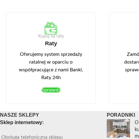
Kupuj na raty
Raty
Oferujemy system sprzedaży
Zamów
ratalnej w oparciu o
dostar
współpracujące z nami Banki.
spraw
Raty 24h
Sprawdź
NASZE SKLEPY
PORADNIKI
Sklep internetowy:
O
ku
m
Obsługa telefoniczna sklepu