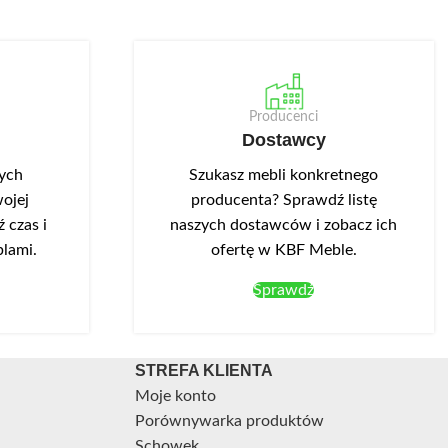
Producenci
Dostawcy
nych
Szukasz mebli konkretnego
ojej
producenta? Sprawdź listę
 czas i
naszych dostawców i zobacz ich
blami.
ofertę w KBF Meble.
Sprawdź
STREFA KLIENTA
Moje konto
Porównywarka produktów
Schowek