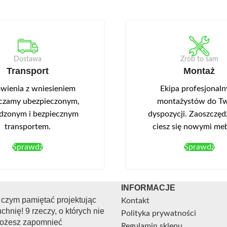
Dostawa
Zrób to sam
Transport
Montaż
ienia z wniesieniem
Ekipa profesjonal
czamy ubezpieczonym,
montażystów do Tw
dzonym i bezpiecznym
dyspozycji. Zaoszczędź
transportem.
ciesz się nowymi me
Sprawdź
Sprawdź
INFORMACJE
 czym pamiętać projektując
Kontakt
chnię! 9 rzeczy, o których nie
Polityka prywatności
ożesz zapomnieć
Regulamin sklepu