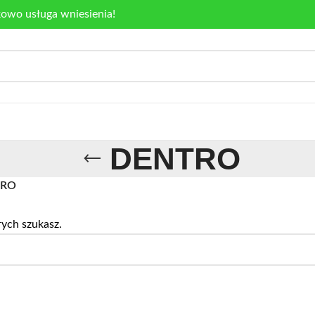
kowo usługa wniesienia!
DENTRO
TRO
rych szukasz.