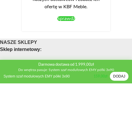
ofertę w KBF Meble.
Sprawdź
NASZE SKLEPY
Sklep internetowy:
Obsługa telefoniczna sklepu
Darmowa dostawa od 1.999,00zł
Do wnętrza pasuje: System szaf modułowych EMY półki 3x90
Telefon:
+48 533 312 041
System szaf modułowych EMY półki 3x90
DODAJ
159,00
zł
Mail:
biuro@kbfmeble.pl
Sklep stacjonarny:
Osmolińska 2A, 98-220 Zduńska Wola
Telefon:
+48 533 312 041
Mail:
zdwola@kbfmeble.pl