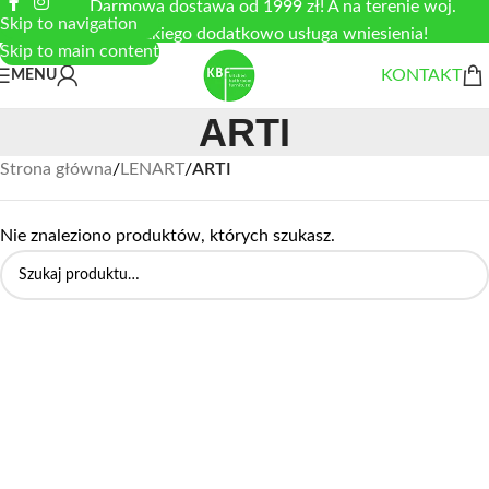
Darmowa dostawa od 1999 zł! A na terenie woj.
Skip to navigation
łódzkiego dodatkowo usługa wniesienia!
Skip to main content
KONTAKT
MENU
ARTI
Strona główna
/
LENART
/
ARTI
Nie znaleziono produktów, których szukasz.